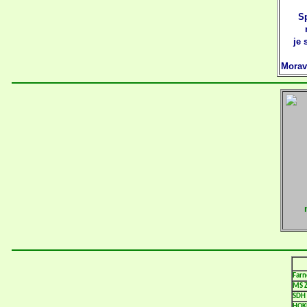
Sp
je 
Morav
Farn
MS Z
SDH
HOKE