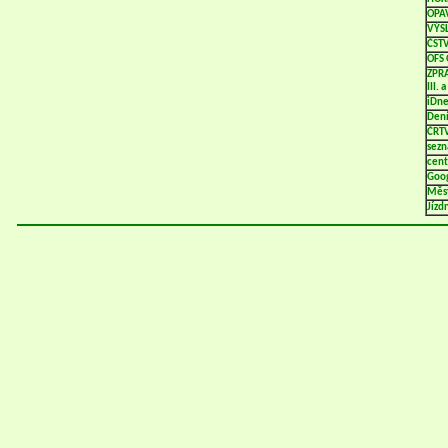
OPAV
VÝS
ČST
OFS 
ZPR
III.
iDne
Dení
ČRTV
sezn
cent
Goo
Měs
Jízd